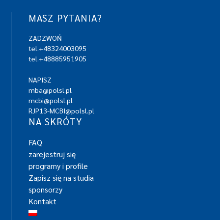
MASZ PYTANIA?
ZADZWOŃ
tel.+48324003095
tel.+48885951905
NAPISZ
mba@polsl.pl
mcbi@polsl.pl
RJP13-MCBI@polsl.pl
NA SKRÓTY
FAQ
zarejestruj się
programy i profile
Zapisz się na studia
sponsorzy
Kontakt