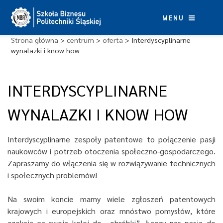
Skip
to
MENU
content
Strona główna
>
centrum
>
oferta
>
Interdyscyplinarne
wynalazki i know how
INTERDYSCYPLINARNE
WYNALAZKI I KNOW HOW
Interdyscyplinarne zespoły patentowe to połączenie pasji
naukowców i potrzeb otoczenia społeczno-gospodarczego.
Zapraszamy do włączenia
się w rozwiązywanie technicznych
i społecznych problemów!
Na swoim koncie mamy
wiele zgłoszeń patentowych
krajowych i europejskich oraz mnóstwo pomysłów, które
czekają na swoją kolej do „obróbki”. Łączy
nas pasja do