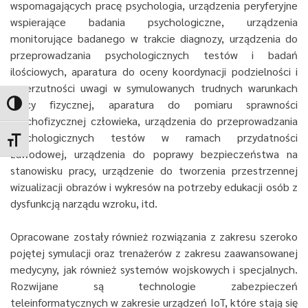
wspomagających pracę psychologia, urządzenia peryferyjne
wspierające badania psychologiczne, urządzenia
monitorujące badanego w trakcie diagnozy, urządzenia do
przeprowadzania psychologicznych testów i badań
ilościowych,
aparatura do oceny koordynacji podzielności i
przerzutności uwagi w symulowanych trudnych warunkach
pracy fizycznej, aparatura do pomiaru sprawności
Toggle High Contrast
psychofizycznej człowieka, urządzenia do przeprowadzania
psychologicznych testów w ramach przydatności
Toggle Font size
zawodowej, urządzenia do poprawy bezpieczeństwa na
stanowisku pracy, urządzenie do tworzenia przestrzennej
wizualizacji obrazów i wykresów na potrzeby edukacji osób z
dysfunkcją narządu wzroku, itd.
Opracowane zostały również rozwiązania z zakresu szeroko
pojętej symulacji oraz trenażerów z zakresu zaawansowanej
medycyny, jak również systemów wojskowych i specjalnych.
Rozwijane są technologie zabezpieczeń
teleinformatycznych w zakresie urządzeń IoT, które stają się