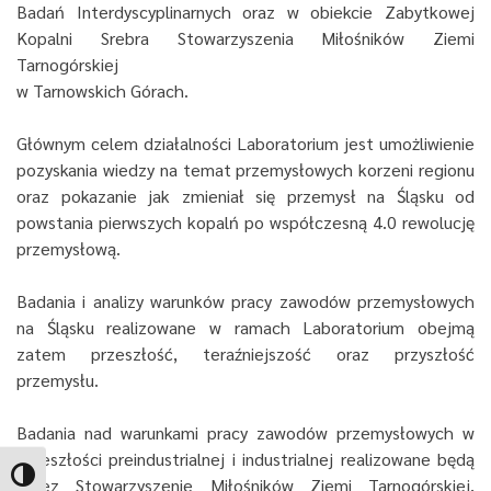
Badań Interdyscyplinarnych oraz w obiekcie Zabytkowej
Kopalni Srebra Stowarzyszenia Miłośników Ziemi
Tarnogórskiej
w Tarnowskich Górach.
Głównym celem działalności Laboratorium jest umożliwienie
pozyskania wiedzy na temat przemysłowych korzeni regionu
oraz pokazanie jak zmieniał się przemysł na Śląsku od
powstania pierwszych kopalń po współczesną 4.0 rewolucję
przemysłową.
Badania i analizy warunków pracy zawodów przemysłowych
na Śląsku realizowane w ramach Laboratorium obejmą
zatem przeszłość, teraźniejszość oraz przyszłość
przemysłu.
Badania nad warunkami pracy zawodów przemysłowych w
przeszłości preindustrialnej i industrialnej realizowane będą
Toggle High Contrast
przez Stowarzyszenie Miłośników Ziemi Tarnogórskiej,