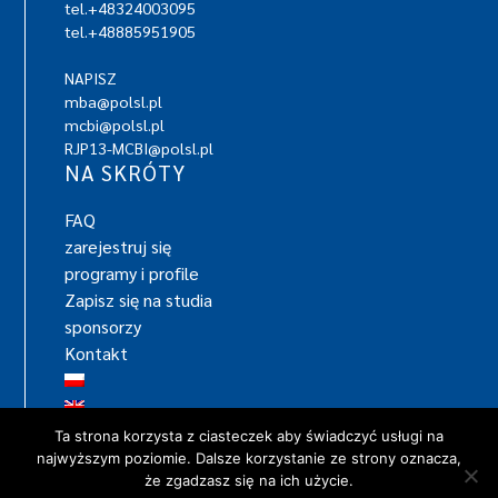
tel.+48324003095
tel.+48885951905
NAPISZ
mba@polsl.pl
mcbi@polsl.pl
RJP13-MCBI@polsl.pl
NA SKRÓTY
FAQ
zarejestruj się
programy i profile
Zapisz się na studia
sponsorzy
Kontakt
Ta strona korzysta z ciasteczek aby świadczyć usługi na
najwyższym poziomie. Dalsze korzystanie ze strony oznacza,
że zgadzasz się na ich użycie.