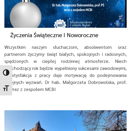
Życzenia Świąteczne I Noworoczne
Wszystkim naszym słuchaczom, absolwentom oraz
partnerom życzymy świąt białych, spokojnych i radosnych,
spędzonych w ciepłej rodzinnej atmosferze. Niech
nadchodzący rok będzie wypełniony sukcesami zawodowymi,
Toggle High Contrast
a satysfakcja z pracy daje motywację do podejmowania
kolejnych wyzwań. Dr hab. Małgorzata Dobrowolska, prof.
PŚwraz z zespołem MCBI
Toggle Font size