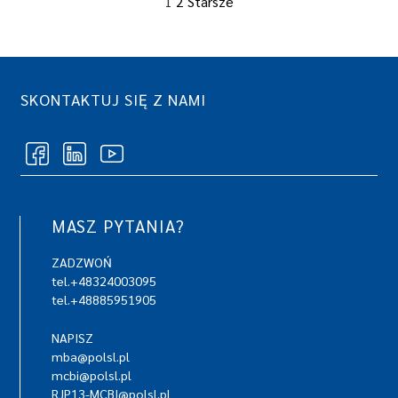
1
2
Starsze
SKONTAKTUJ SIĘ Z NAMI
MASZ PYTANIA?
ZADZWOŃ
tel.+48324003095
tel.+48885951905
NAPISZ
mba@polsl.pl
mcbi@polsl.pl
RJP13-MCBI@polsl.pl