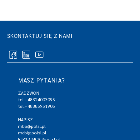
SKONTAKTUJ SIĘ Z NAMI
MASZ PYTANIA?
ZADZWOŃ
tel.+48324003095
tel.+48885951905
NAPISZ
mba@polsl.pl
mcbi@polsl.pl
RJP13-MCBI@polsl.pl