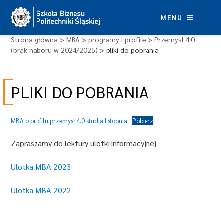
Skip
to
MENU
content
Strona główna
>
MBA
>
programy i profile
>
Przemysł 4.0
(brak naboru w 2024/2025)
>
pliki do pobrania
PLIKI DO POBRANIA
MBA o profilu przemysł 4.0 studia I stopnia
Pobierz
Zapraszamy do lektury ulotki informacyjnej
Ulotka MBA 2023
Ulotka MBA 2022