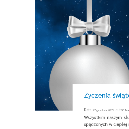
Życzenia świą
Data
autor
22 grudnia 2022
Ma
Wszystkim naszym słu
spędzonych w ciepłej 