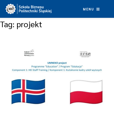
Skip
to
MENU
content
Tag:
projekt