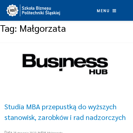
Skip
to
MENU
content
Tag:
Małgorzata
Studia MBA przepustką do wyższych
stanowisk, zarobków i rad nadzorczych
Data
autor
25 stycznia 2023
Malgorzata