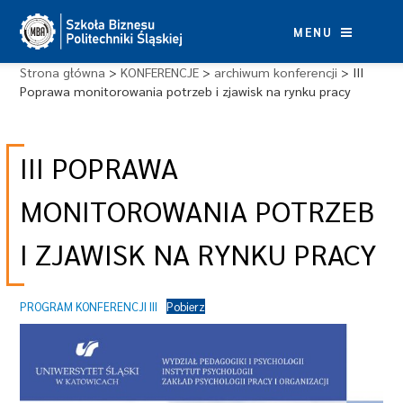
Skip
to
MENU
content
Strona główna
>
KONFERENCJE
>
archiwum konferencji
>
III
Poprawa monitorowania potrzeb i zjawisk na rynku pracy
III POPRAWA
MONITOROWANIA POTRZEB
I ZJAWISK NA RYNKU PRACY
PROGRAM KONFERENCJI III
Pobierz