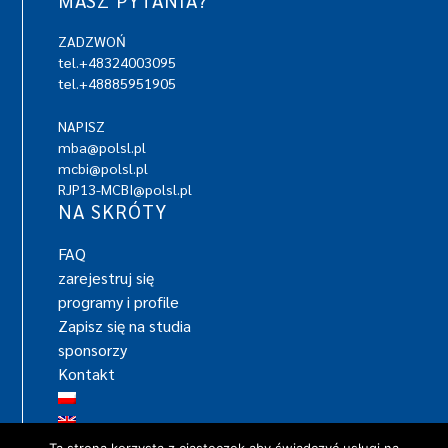
ZADZWOŃ
tel.+48324003095
tel.+48885951905
NAPISZ
mba@polsl.pl
mcbi@polsl.pl
RJP13-MCBI@polsl.pl
NA SKRÓTY
FAQ
zarejestruj się
programy i profile
Zapisz się na studia
sponsorzy
Kontakt