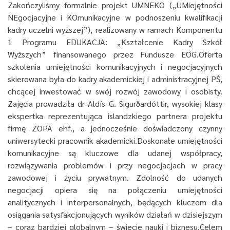
Zakończyliśmy formalnie projekt UMNEKO („UMiejętności
NEgocjacyjne i KOmunikacyjne w podnoszeniu kwalifikacji
kadry uczelni wyższej”), realizowany w ramach Komponentu
1 Programu EDUKACJA: „Kształcenie Kadry Szkół
Wyższych” finansowanego przez Fundusze EOG.Oferta
szkolenia umiejętności komunikacyjnych i negocjacyjnych
skierowana była do kadry akademickiej i administracyjnej PŚ,
chcącej inwestować w swój rozwój zawodowy i osobisty.
Zajęcia prowadziła dr Aldís G. Sigurðardóttir, wysokiej klasy
ekspertka reprezentująca islandzkiego partnera projektu
firmę ZOPA ehf., a jednocześnie doświadczony czynny
uniwersytecki pracownik akademicki.Doskonałe umiejętności
komunikacyjne są kluczowe dla udanej współpracy,
rozwiązywania problemów i przy negocjacjach w pracy
zawodowej i życiu prywatnym. Zdolność do udanych
negocjacji opiera się na połączeniu umiejętności
analitycznych i interpersonalnych, będących kluczem dla
osiągania satysfakcjonujących wyników działań w dzisiejszym
– coraz bardziej globalnym – świecie nauki i biznesu.Celem